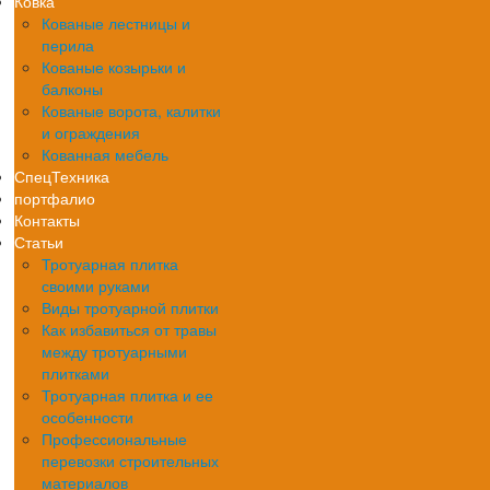
Ковка
Кованые лестницы и
перила
Кованые козырьки и
балконы
Кованые ворота, калитки
и ограждения
Кованная мебель
СпецТехника
портфалио
Контакты
Статьи
Тротуарная плитка
своими руками
Виды тротуарной плитки
Как избавиться от травы
между тротуарными
плитками
Тротуарная плитка и ее
особенности
Профессиональные
перевозки строительных
материалов