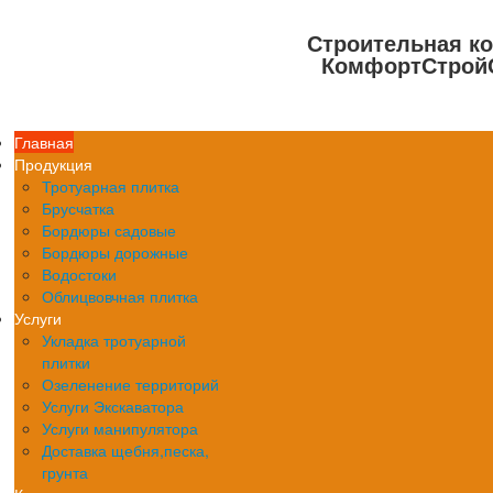
Строительная к
КомфортСтрой
Главная
Продукция
Тротуарная плитка
Брусчатка
Бордюры садовые
Бордюры дорожные
Водостоки
Облицвовчная плитка
Услуги
Укладка тротуарной
плитки
Озеленение территорий
Услуги Экскаватора
Услуги манипулятора
Доставка щебня,песка,
грунта