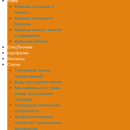
Ковка
Кованые лестницы и
перила
Кованые козырьки и
балконы
Кованые ворота, калитки
и ограждения
Кованная мебель
СпецТехника
портфалио
Контакты
Статьи
Тротуарная плитка
своими руками
Виды тротуарной плитки
Как избавиться от травы
между тротуарными
плитками
Тротуарная плитка и ее
особенности
Профессиональные
перевозки строительных
материалов