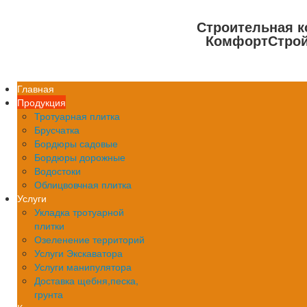
Строительная 
КомфортСтро
Главная
Продукция
Тротуарная плитка
Брусчатка
Бордюры садовые
Бордюры дорожные
Водостоки
Облицвовчная плитка
Услуги
Укладка тротуарной
плитки
Озеленение территорий
Услуги Экскаватора
Услуги манипулятора
Доставка щебня,песка,
грунта