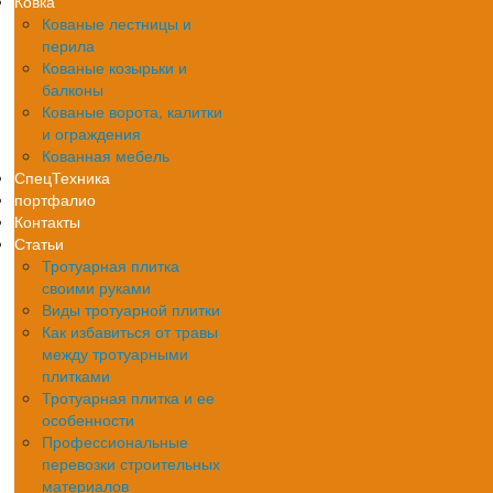
Ковка
Кованые лестницы и
перила
Кованые козырьки и
балконы
Кованые ворота, калитки
и ограждения
Кованная мебель
СпецТехника
портфалио
Контакты
Статьи
Тротуарная плитка
своими руками
Виды тротуарной плитки
Как избавиться от травы
между тротуарными
плитками
Тротуарная плитка и ее
особенности
Профессиональные
перевозки строительных
материалов