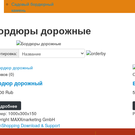
Садовый бордюрный
камень
ордюры дорожные
тировка:
вов (0)
О
рдюр дорожный
00 Rub
5
дробнее
мер: 1000х300х150
Р
yright MAXXmarketing GmbH
Shopping Download & Support