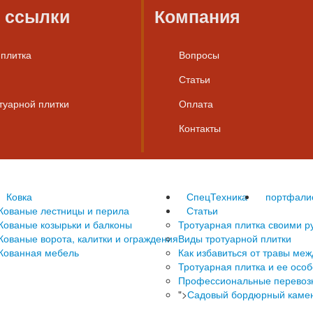
 ссылки
Компания
 плитка
Вопросы
Статьи
туарной плитки
Оплата
Контакты
Ковка
СпецТехника
портфали
Кованые лестницы и перила
Статьи
Кованые козырьки и балконы
Тротуарная плитка своими р
Кованые ворота, калитки и ограждения
Виды тротуарной плитки
Кованная мебель
Как избавиться от травы ме
Тротуарная плитка и ее осо
Профессиональные перевозк
">
Садовый бордюрный каме