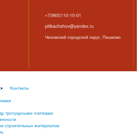
+7(965)110-10-01
plitkachehov@yandex.ru
Чеховский городской округ, Пешково
о
Контакты
уками
жду тротуарными плитками
бенности
и строительных материалов
нь