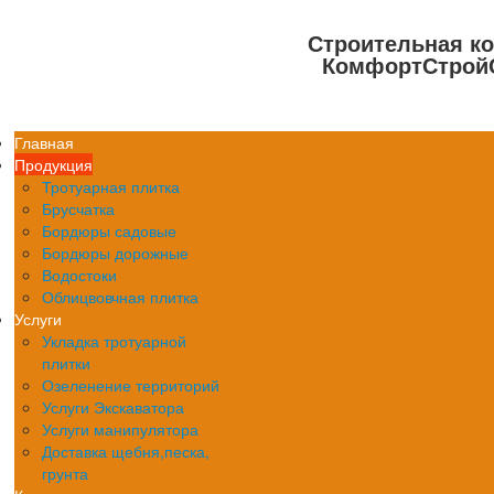
Строительная к
КомфортСтрой
Главная
Продукция
Тротуарная плитка
Брусчатка
Бордюры садовые
Бордюры дорожные
Водостоки
Облицвовчная плитка
Услуги
Укладка тротуарной
плитки
Озеленение территорий
Услуги Экскаватора
Услуги манипулятора
Доставка щебня,песка,
грунта