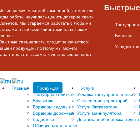
Быстрые
Мы являемся опытной компанией, которая за
годы работы научилась ценить доверие своих
клиентов. Мы стараемся работать с любыми
Тротуарная
заказами и любыми клиентами на высоком
уровне.
Бордюры
Опытные специалисты следят за качеством
Укладка тро
нашей продукции, поэтому мы можем
гарантировать высокое качество своих работ.
Главная
Продукция
Услуги
Тротуарная плитка
Укладка тротуарной плитки
Брусчатка
Озеленение территорий
Бордюры садовые
Услуги Экскаватора
Бордюры дорожные
Услуги манипулятора
Водостоки
Доставка щебня,песка, грунта
Облицвовчная плитка