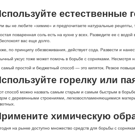
Используйте естественные 
ли вы не любите «химию» и предпочитаете натуральные рецепты, т
остая поваренная соль есть на кухне у всех. Разведите ее с водо
беспокоят вас еще долго.
кже, по принципу обезвоживания, действует сода. Развести и нанес
ычный уксус тоже может помочь в борьбе с сорняками. Несмотря на и
 самый простой и бюджетный способ — это кипяток. Резкое повышен
Используйте горелку или п
от способ можно назвать самым старым и самым быстрым в борьбе 
дом с деревянными строениями, легковоспламеняющимися материа
вотных.
Примените химическую обр
годня на рынке доступно множество средств для борьбы с сорняка