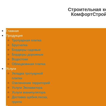
Строительная 
КомфортСтро
Главная
Продукция
Тротуарная плитка
Брусчатка
Бордюры садовые
Бордюры дорожные
Водостоки
Облицвовчная плитка
Услуги
Укладка тротуарной
плитки
Озеленение территорий
Услуги Экскаватора
Услуги манипулятора
Доставка щебня,песка,
грунта