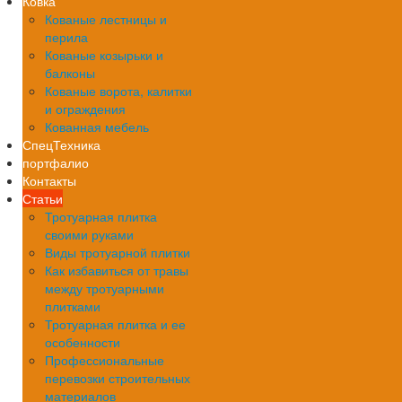
Ковка
Кованые лестницы и
перила
Кованые козырьки и
балконы
Кованые ворота, калитки
и ограждения
Кованная мебель
СпецТехника
портфалио
Контакты
Статьи
Тротуарная плитка
своими руками
Виды тротуарной плитки
Как избавиться от травы
между тротуарными
плитками
Тротуарная плитка и ее
особенности
Профессиональные
перевозки строительных
материалов