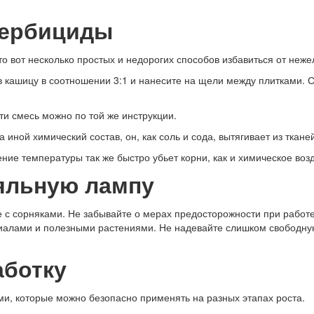
гербициды
о вот несколько простых и недорогих способов избавиться от неже
й в кашицу в соотношении 3:1 и нанесите на щели между плитками.
ти смесь можно по той же инструкции.
ной химический состав, он, как соль и сода, вытягивает из тканей 
ие температуры так же быстро убьет корни, как и химическое воз
аяльную лампу
с сорняками. Не забывайте о мерах предосторожности при работе 
лами и полезными растениями. Не надевайте слишком свободную 
аботку
ми, которые можно безопасно применять на разных этапах роста.