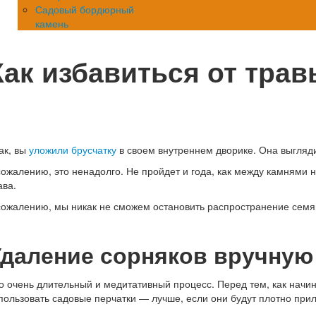
Садовый бордюрный
камень
Как избавиться от тра
ак, вы
уложили брусчатку
в своем внутреннем дворике. Она выглядит
сожалению, это ненадолго. Не пройдет и года, как между камнями 
ава.
сожалению, мы никак не сможем остановить распространение семян
Удаление сорняков вручную
о очень длительный и медитативный процесс. Перед тем, как начи
пользовать садовые перчатки — лучше, если они будут плотно при