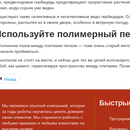
к, предвсходовые гербициды предотвращают прорастание растени
емя, когда сорняк уже виден.
ществуют также селективные и неселективные виды гербицидов. Со
торожны, распыляя их в своем дворе, особенно в ветреную погоду.
Используйте полимерный пе
полнение пазов между плитками песком — тоже очень старый метод
чинали пробиваться.
хнологии не стоят на месте, и сейчас для тех же целей используе
бой, как цемент, герметизируя пространство между плитками. Полим
Назад
Быстры
Мы являемся опытной компанией, которая
за годы работы научилась ценить доверие
своих клиентов. Мы стараемся работать с
Тротуарна
любыми заказами и любыми клиентами на
высоком уровне.
Бордюры