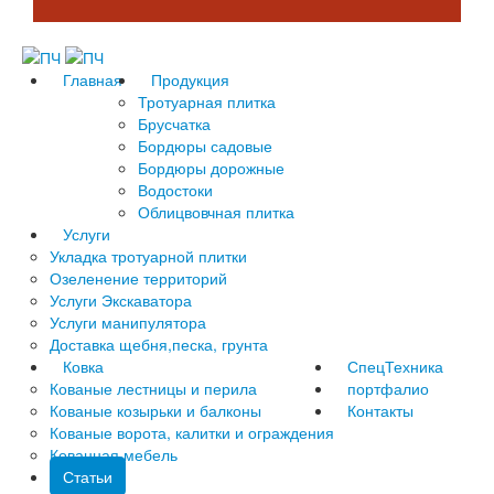
Главная
Продукция
Тротуарная плитка
Брусчатка
Бордюры садовые
Бордюры дорожные
Водостоки
Облицвовчная плитка
Услуги
Укладка тротуарной плитки
Озеленение территорий
Услуги Экскаватора
Услуги манипулятора
Доставка щебня,песка, грунта
Ковка
СпецТехника
Кованые лестницы и перила
портфалио
Кованые козырьки и балконы
Контакты
Кованые ворота, калитки и ограждения
Кованная мебель
Статьи